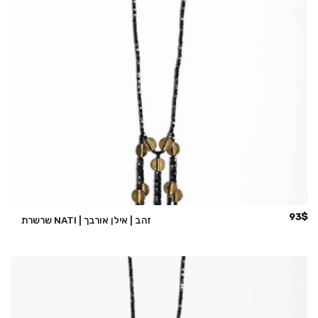
93
$
שרשרת NATI | זהב | אילן אורבך