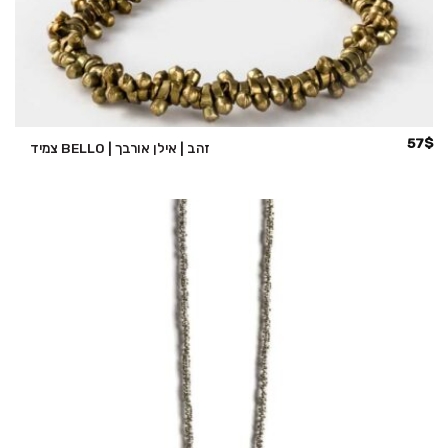
57
$
צמיד BELLO | זהב | אילן אורבך