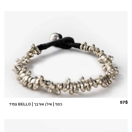
57
$
צמיד BELLO | כסף | אילן אורבך