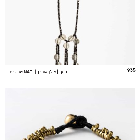
93
$
שרשרת NATI | כסף | אילן אורבך